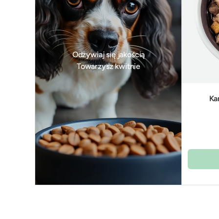
Odżywiaj się jakością
Towarzysz kwitnie
Ka