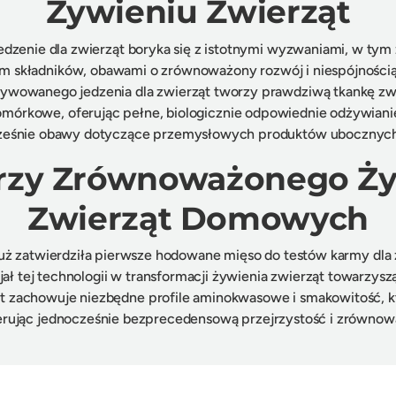
Żywieniu Zwierząt
edzenie dla zwierząt boryka się z istotnymi wyzwaniami, w ty
 składników, obawami o zrównoważony rozwój i niespójności
tywowanego jedzenia dla zwierząt tworzy prawdziwą tkankę z
omórkowe, oferując pełne, biologicznie odpowiednie odżywianie
ześnie obawy dotyczące przemysłowych produktów ubocznych
erzy Zrównoważonego Ży
Zwierząt Domowych
już zatwierdziła pierwsze hodowane mięso do testów karmy dla 
ał tej technologii w transformacji żywienia zwierząt towarzy
ąt zachowuje niezbędne profile aminokwasowe i smakowitość, k
oferując jednocześnie bezprecedensową przejrzystość i zrównow