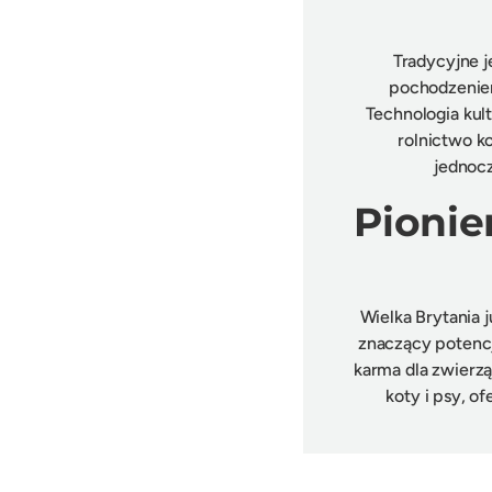
Tradycyjne j
pochodzeniem
Technologia kul
rolnictwo k
jednoc
Pioni
Wielka Brytania 
znaczący potencj
karma dla zwierz
koty i psy, 