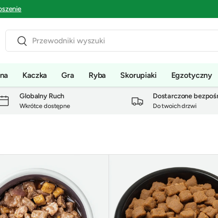
oszenie
Szukaj
Szukaj
na
Kaczka
Gra
Ryba
Skorupiaki
Egzotyczny
Globalny Ruch
Dostarczone bezpoś
Wkrótce dostępne
Do twoich drzwi