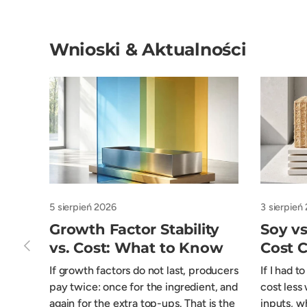
Wnioski & Aktualności
5 sierpień 2026
3 sierpień
Growth Factor Stability
Soy vs
Poprzedni
vs. Cost: What to Know
Cost 
If growth factors do not last, producers
If I had t
pay twice: once for the ingredient, and
cost less
again for the extra top-ups. That is the
inputs, w