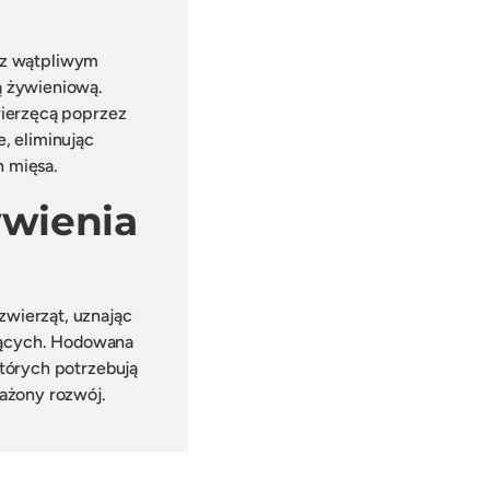
m z wątpliwym
ą żywieniową.
wierzęcą poprzez
, eliminując
 mięsa.
wienia
zwierząt, uznając
szących. Hodowana
tórych potrzebują
ażony rozwój.