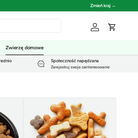
Zmień kraj →
Zaloguj się
Koszyk
Zwierzę domowe
rednio
Społeczność napędzana
Zarejestruj swoje zainteresowanie