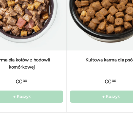
rma dla kotów z hodowli
Kultowa karma dla ps
komórkowej
€0
€0
00
00
+ Koszyk
+ Koszyk