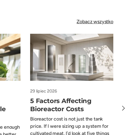
Zobacz wszystko
29 lipiec 2026
27 lip
5 Factors Affecting
Who
Następ
le
Bioreactor Costs
Cul
Bioreactor cost is not just the tank
The s
price. If I were sizing up a system for
Mark 
 me enough
cultivated meat, I’d look at five things
Unive
e better