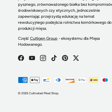
pysznego, zrównoważonego białka bez kompromisó
środowiskowych czy etycznych, jednocześnie
zapewniając przejrzystą edukację na temat
rewolucyjnego podejścia rolnictwa komórkowego do
produkcji mięsa.
Część
Cultigen Group
- ekosystemu dla Mięsa
Hodowanego.
Facebook
YouTube
Instagram
TikTok
Pinterest
Twitter
Metody płatności akceptowane
© 2026
Cultivated Meat Shop
.