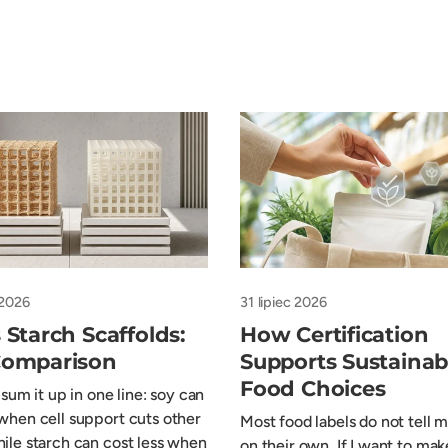
 2026
31 lipiec 2026
 Starch Scaffolds:
How Certification
Comparison
Supports Sustainab
Food Choices
o sum it up in one line: soy can
 when cell support cuts other
Most food labels do not tell
hile starch can cost less when
on their own. If I want to mak