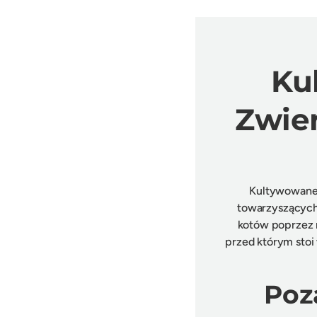
Ku
Zwier
Kultywowane 
towarzyszących
kotów poprzez 
przed którym stoi
Poz