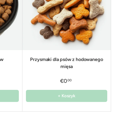
ów
Przysmaki dla psów z hodowanego
mięsa
€0
00
+ Koszyk