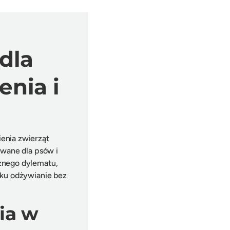
dla
enia i
enia zwierząt
wane dla psów i
znego dylematu,
nku odżywianie bez
ia w