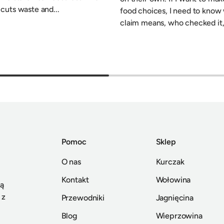
 cuts waste and...
food choices, I need to know
claim means, who checked it,.
Pomoc
Sklep
O nas
Kurczak
Kontakt
Wołowina
gą
 z
Przewodniki
Jagnięcina
Blog
Wieprzowina