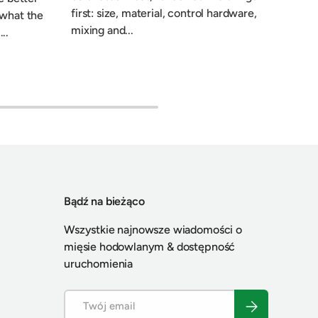
first: size, material, control hardware,
culti
 what the
mixing and...
and Se
..
Bądź na bieżąco
Wszystkie najnowsze wiadomości o
mięsie hodowlanym & dostępność
uruchomienia
Email
Subskrybuj