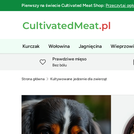
Pierwszy na świecie
Cultivated Meat Shop
:
Przeczytaj ogł
Przejdź do treści
Kurczak
Wołowina
Jagnięcina
Wieprzowi
Prawdziwe mięso
Bez bólu
Strona główna
Kultywowane jedzenie dla zwierząt