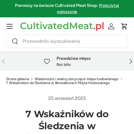
Pierwszy na świecie
Cultivated Meat Shop
:
Przeczytaj
Przejdź do treści
ogłoszenie
Menu
Zaloguj się
Kosz
Szukaj
Szukaj
Prawdziwe mięso
Poprzedni
Nas
Bez bólu
Strona główna
Wiadomości i analizy dotyczące mięsa hodowlanego
7 Wskaźników do Śledzenia w Bioreaktorach Mięsa Hodowanego
25 wrzesień 2025
7 Wskaźników do
Śledzenia w