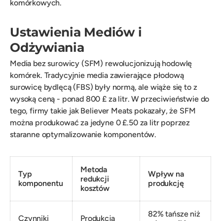
komórkowych.
Ustawienia Mediów i
Odżywiania
Media bez surowicy (SFM) rewolucjonizują hodowlę
komórek. Tradycyjnie media zawierające płodową
surowicę bydlęcą (FBS) były normą, ale wiąże się to z
wysoką ceną - ponad 800 £ za litr. W przeciwieństwie do
tego, firmy takie jak Believer Meats pokazały, że SFM
można produkować za jedyne 0 £.50 za litr poprzez
staranne optymalizowanie komponentów.
Metoda
Typ
Wpływ na
redukcji
komponentu
produkcję
kosztów
82% tańsze niż
Czynniki
Produkcja