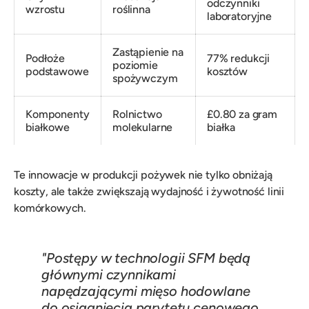
odczynniki
wzrostu
roślinna
laboratoryjne
Zastąpienie na
Podłoże
77% redukcji
poziomie
podstawowe
kosztów
spożywczym
Komponenty
Rolnictwo
£0.80 za gram
białkowe
molekularne
białka
Te innowacje w produkcji pożywek nie tylko obniżają
koszty, ale także zwiększają wydajność i żywotność linii
komórkowych.
"Postępy w technologii SFM będą
głównymi czynnikami
napędzającymi mięso hodowlane
do osiągnięcia parytetu cenowego