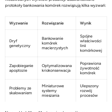
protokoły bankowania komórek rozwiązują kilka wyzwań:
Wyzwanie
Rozwiązanie
Wynik
Spójne
Bankowanie
Dryf
właściwości
komórek
genetyczny
linii
macierzystych
komórkowej
Poprawiona
Zapobieganie
Optymalizowana
żywotność
apoptozie
kriokonserwacja
komórek
Miniaturowe
Ulepszony
Problemy ze
systemy
rozwój
skalowaniem
mieszania
procesów