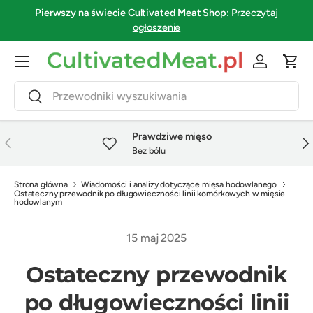
Pierwszy na świecie
Cultivated Meat Shop
:
Przeczytaj
Przejdź do treści
ogłoszenie
Menu
Zaloguj się
Kosz
Szukaj
Szukaj
Prawdziwe mięso
Poprzedni
Nas
Bez bólu
Strona główna
Wiadomości i analizy dotyczące mięsa hodowlanego
Ostateczny przewodnik po długowieczności linii komórkowych w mięsie
hodowlanym
15 maj 2025
Ostateczny przewodnik
po długowieczności linii