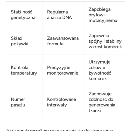
Zapobiega
Stabilność
Regularna
dryfowi
genetyczna
analiza DNA
mutacyjnemu
Zapewnia
Skład
Zaawansowana
spójny i stabilny
pożywki
formuła
wzrost komórek
Utrzymuje
Kontrola
Precyzyjne
zdrowie i
temperatury
monitorowanie
żywotność
komórek
Zachowuje
Numer
Kontrolowane
zdolność do
pasażu
interwały
generowania
tkanki
Te czynniki wspólnie przyczyniają się do stworzenia