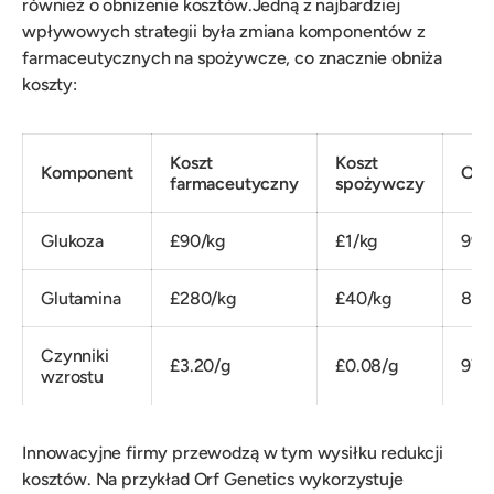
również o obniżenie kosztów.Jedną z najbardziej
wpływowych strategii była zmiana komponentów z
farmaceutycznych na spożywcze, co znacznie obniża
koszty:
Koszt
Koszt
Komponent
Osz
farmaceutyczny
spożywczy
Glukoza
£90/kg
£1/kg
99
Glutamina
£280/kg
£40/kg
86
Czynniki
£3.20/g
£0.08/g
97
wzrostu
Innowacyjne firmy przewodzą w tym wysiłku redukcji
kosztów. Na przykład Orf Genetics wykorzystuje