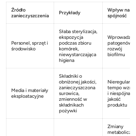
Źródło
Wpływ na
Przykłady
zanieczyszczenia
spójność
Słaba sterylizacja,
ekspozycja
Wprowadzen
Personel, sprzęt i
podczas zbioru
patogenów i
środowisko
komórek,
rozwój
niewystarczająca
biofilmu
higiena
Składniki o
obniżonej jakości,
Nieregularne
zanieczyszczona
tempo wzros
Media i materiały
surowica,
i niespójna
eksploatacyjne
zmienność w
jakość
składnikach
produktu
pożywki
Zmiany
metaboliczne