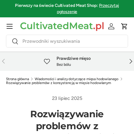
Pierwszy na świecie
Cultivated Meat Shop
:
Przeczytaj
Przejdź do treści
ogłoszenie
Menu
Zaloguj się
Kosz
Szukaj
Szukaj
Prawdziwe mięso
Poprzedni
Nas
Bez bólu
Strona główna
Wiadomości i analizy dotyczące mięsa hodowlanego
Rozwiązywanie problemów z konsystencją w mięsie hodowlanym
23 lipiec 2025
Rozwiązywanie
problemów z