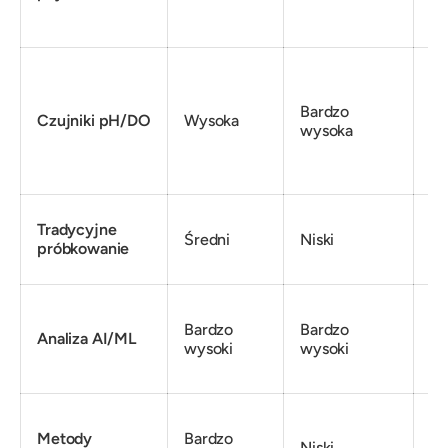
Bardzo
Czujniki pH/DO
Wysoka
Ni
wysoka
Tradycyjne
Ba
Średni
Niski
próbkowanie
ni
Bardzo
Bardzo
Ba
Analiza AI/ML
wysoki
wysoki
wy
Metody
Bardzo
Niski
Śr