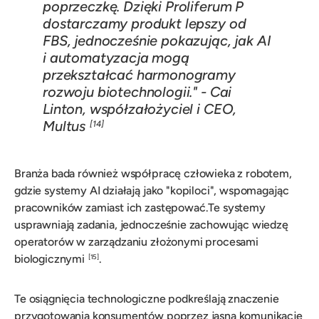
poprzeczkę. Dzięki Proliferum P
dostarczamy produkt lepszy od
FBS, jednocześnie pokazując, jak AI
i automatyzacja mogą
przekształcać harmonogramy
rozwoju biotechnologii." - Cai
Linton, współzałożyciel i CEO,
Multus
[14]
Branża bada również współpracę człowieka z robotem,
gdzie systemy AI działają jako "kopiloci", wspomagając
pracowników zamiast ich zastępować.Te systemy
usprawniają zadania, jednocześnie zachowując wiedzę
operatorów w zarządzaniu złożonymi procesami
biologicznymi
.
[15]
Te osiągnięcia technologiczne podkreślają znaczenie
przygotowania konsumentów poprzez jasną komunikację