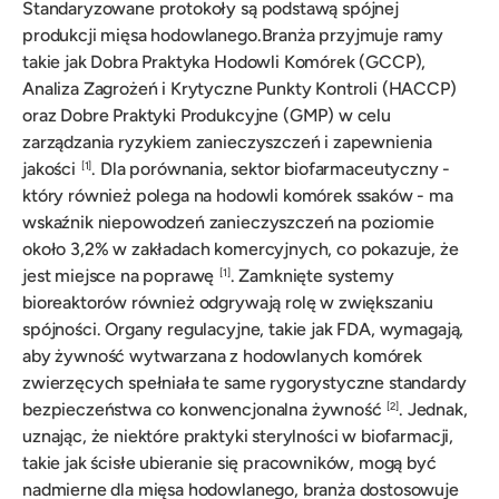
Standaryzowane protokoły są podstawą spójnej
produkcji mięsa hodowlanego.Branża przyjmuje ramy
takie jak Dobra Praktyka Hodowli Komórek (GCCP),
Analiza Zagrożeń i Krytyczne Punkty Kontroli (HACCP)
oraz Dobre Praktyki Produkcyjne (GMP) w celu
zarządzania ryzykiem zanieczyszczeń i zapewnienia
jakości
. Dla porównania, sektor biofarmaceutyczny -
[1]
który również polega na hodowli komórek ssaków - ma
wskaźnik niepowodzeń zanieczyszczeń na poziomie
około 3,2% w zakładach komercyjnych, co pokazuje, że
jest miejsce na poprawę
. Zamknięte systemy
[1]
bioreaktorów również odgrywają rolę w zwiększaniu
spójności. Organy regulacyjne, takie jak FDA, wymagają,
aby żywność wytwarzana z hodowlanych komórek
zwierzęcych spełniała te same rygorystyczne standardy
bezpieczeństwa co konwencjonalna żywność
. Jednak,
[2]
uznając, że niektóre praktyki sterylności w biofarmacji,
takie jak ścisłe ubieranie się pracowników, mogą być
nadmierne dla mięsa hodowlanego, branża dostosowuje