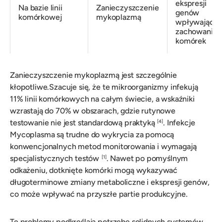
ekspresji
Na bazie linii
Zanieczyszczenie
genów
komórkowej
mykoplazmą
wpływające 
zachowanie
komórek
Zanieczyszczenie mykoplazmą jest szczególnie
kłopotliwe.Szacuje się, że te mikroorganizmy infekują
11% linii komórkowych na całym świecie, a wskaźniki
wzrastają do 70% w obszarach, gdzie rutynowe
testowanie nie jest standardową praktyką
. Infekcje
[4]
Mycoplasma są trudne do wykrycia za pomocą
konwencjonalnych metod monitorowania i wymagają
specjalistycznych testów
. Nawet po pomyślnym
[1]
odkażeniu, dotknięte komórki mogą wykazywać
długoterminowe zmiany metaboliczne i ekspresji genów,
co może wpływać na przyszłe partie produkcyjne.
Te problemy podkreślają potrzebę solidnych systemów