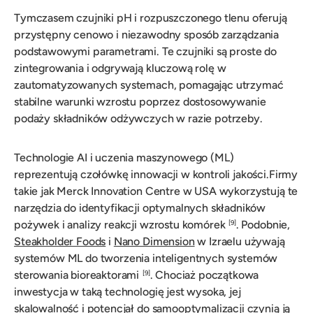
Tymczasem czujniki pH i rozpuszczonego tlenu oferują
przystępny cenowo i niezawodny sposób zarządzania
podstawowymi parametrami. Te czujniki są proste do
zintegrowania i odgrywają kluczową rolę w
zautomatyzowanych systemach, pomagając utrzymać
stabilne warunki wzrostu poprzez dostosowywanie
podaży składników odżywczych w razie potrzeby.
Technologie AI i uczenia maszynowego (ML)
reprezentują czołówkę innowacji w kontroli jakości.Firmy
takie jak Merck Innovation Centre w USA wykorzystują te
narzędzia do identyfikacji optymalnych składników
pożywek i analizy reakcji wzrostu komórek
. Podobnie,
[9]
Steakholder Foods
i
Nano Dimension
w Izraelu używają
systemów ML do tworzenia inteligentnych systemów
sterowania bioreaktorami
. Chociaż początkowa
[9]
inwestycja w taką technologię jest wysoka, jej
skalowalność i potencjał do samooptymalizacji czynią ją