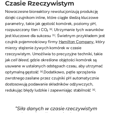
Czasie Rzeczywistym
Nowoczesne bioreaktory rewolucjonizują produkcję
dzięki czujnikom inline, które ciągle śledzą kluczowe
parametry, takie jak gęstość komórek, poziomy pH,
rozpuszczony tlen i CO₂
. Utrzymanie tych warunków
[6]
jest kluczowe dla sukcesu
. Świetnym przykładem jest
[5]
czujnik pojemnościowy firmy
Hamilton Company
, który
mierzy stężenie żywych komórek w czasie
rzeczywistym. Umożliwia to precyzyjne techniki, takie
jak
cell bleed
, gdzie określone objętości komórek są
usuwane w ustalonych odstępach czasu, aby utrzymać
optymalną gęstość
.Dodatkowo, pętle sprzężenia
[6]
zwrotnego zasilane przez czujniki pH automatycznie
dostosowują podawanie składników odżywczych,
redukując błędy ludzkie i zapewniając stabilność
.
[6]
"Siła danych w czasie rzeczywistym