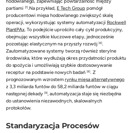
hodowlanego, zapewniając powtarzalność między
partiami
.Na przykład,
E Tech Group
pomógł
[7]
producentowi mięsa hodowlanego zwiększyć skalę
operacji, wykorzystując systemy automatyzacji
Rockwell
PlantPAx
. To podejście uprościło cały cykl produkcyjny,
obejmując wszystkie kluczowe etapy, jednocześnie
pozostając elastycznym na przyszły rozwój
.
[8]
Zautomatyzowane systemy tworzą również sterylne
środowiska, które wydłużają okres przydatności produktu
do spożycia i umożliwiają szybkie dostosowywanie
receptur na podstawie nowych badań
. Z
[8]
prognozowanym wzrostem
rynku mięsa alternatywnego
z 3,3 miliarda funtów do 58,2 miliarda funtów w ciągu
następnej dekady
, automatyzacja staje się niezbędna
[9]
do ustanowienia niezawodnych, skalowalnych
protokołów.
Standaryzacja Procesów