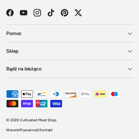
Facebook
YouTube
Instagram
TikTok
Pinterest
Twitter
Pomoc
Sklep
Bądź na bieżąco
Metody płatności akceptowane
© 2026
Cultivated Meat Shop
.
Warunki
Prywatność
Kontakt