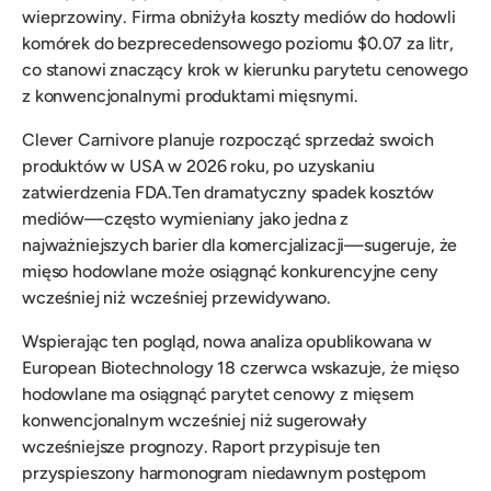
wieprzowiny. Firma obniżyła koszty mediów do hodowli
komórek do bezprecedensowego poziomu $0.07 za litr,
co stanowi znaczący krok w kierunku parytetu cenowego
z konwencjonalnymi produktami mięsnymi.
Clever Carnivore planuje rozpocząć sprzedaż swoich
produktów w USA w 2026 roku, po uzyskaniu
zatwierdzenia FDA.Ten dramatyczny spadek kosztów
mediów—często wymieniany jako jedna z
najważniejszych barier dla komercjalizacji—sugeruje, że
mięso hodowlane może osiągnąć konkurencyjne ceny
wcześniej niż wcześniej przewidywano.
Wspierając ten pogląd, nowa analiza opublikowana w
European Biotechnology 18 czerwca wskazuje, że mięso
hodowlane ma osiągnąć parytet cenowy z mięsem
konwencjonalnym wcześniej niż sugerowały
wcześniejsze prognozy. Raport przypisuje ten
przyspieszony harmonogram niedawnym postępom