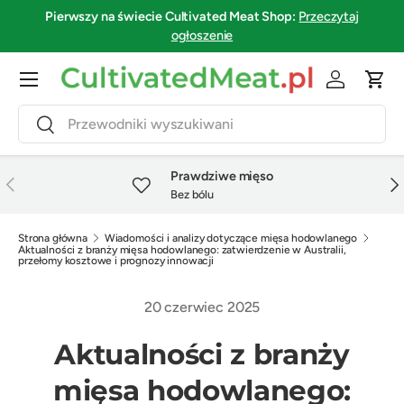
Pierwszy na świecie
Cultivated Meat Shop
:
Przeczytaj
Przejdź do treści
ogłoszenie
Menu
Zaloguj się
Kosz
Szukaj
Szukaj
Prawdziwe mięso
Poprzedni
Nas
Bez bólu
Strona główna
Wiadomości i analizy dotyczące mięsa hodowlanego
Aktualności z branży mięsa hodowlanego: zatwierdzenie w Australii,
przełomy kosztowe i prognozy innowacji
20 czerwiec 2025
Aktualności z branży
mięsa hodowlanego: