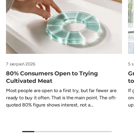
7 sierpień 2026
5 s
80% Consumers Open to Trying
Gr
Cultivated Meat
t
Most people are open to a first try, but far fewer are
If
ready to buy it often. That is the main point. The oft-
on
quoted 80% figure shows interest, not a...
ups